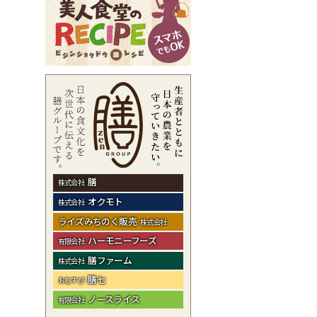
膳
株式会社
オクモト
株式会社
ライズみちのく販売
株式会社
ハーモニーフーズ
有限会社
膳ファーム
株式会社
膳七
おむすび
ノースライス
有限会社