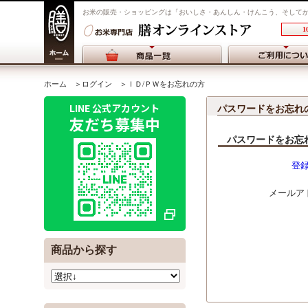
お米の販売・ショッピングは「おいしさ・あんしん・けんこう、そして
1
ホーム
＞ログイン ＞ＩＤ/ＰＷをお忘れの方
LINE 公式アカウント
パスワードをお忘れ
友だち募集中
パスワードをお忘
登
メールアド
商品から探す