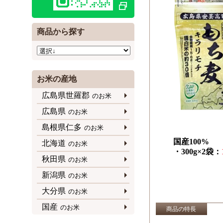
商品から探す
お米の産地
広島県世羅郡
のお米
広島県
のお米
島根県仁多
のお米
国産100%
北海道
のお米
・300g×2袋：
秋田県
のお米
新潟県
のお米
大分県
のお米
国産
のお米
商品の特長