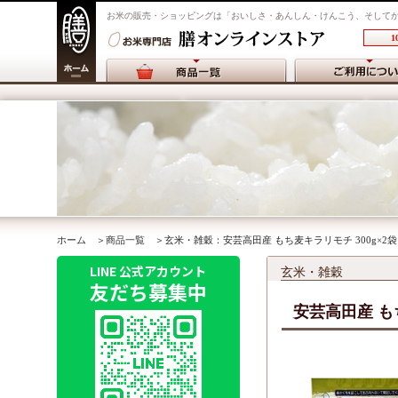
お米の販売・ショッピングは「おいしさ・あんしん・けんこう、そして
1
ホーム
＞
商品一覧
＞玄米・雑穀：安芸高田産 もち麦キラリモチ 300g×2袋
LINE 公式アカウント
玄米・雑穀
友だち募集中
安芸高田産 もち