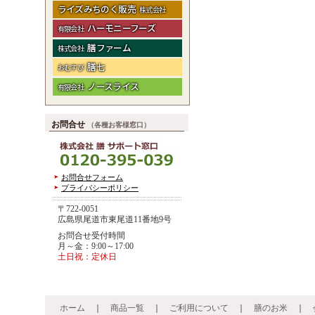
ライズみちのく販売
株式会社
ハーモニーフーズ
有限会社
膳ファーム
株式会社
膳七
おむすび
ノースライス
有限会社
お問合せ
（各種お客様窓口）
お問合せフォーム
プライバシーポリシー
〒722-0051
広島県尾道市東尾道11番地9号
お問合せ受付時間
月～金：9:00～17:00
土日祝：定休日
ホーム
｜
商品一覧
｜
ご利用について
｜
膳のお米
｜