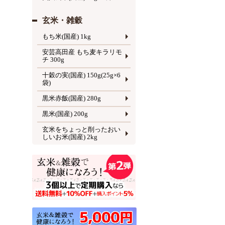
玄米・雑穀
もち米(国産) 1kg
安芸高田産 もち麦キラリモ
チ 300g
十穀の実(国産) 150g(25g×6
袋)
黒米赤飯(国産) 280g
黒米(国産) 200g
玄米をちょっと削ったおい
しいお米(国産) 2kg