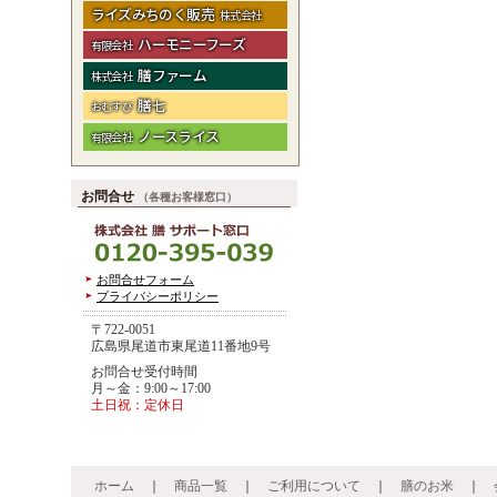
ライズみちのく販売
株式会社
ハーモニーフーズ
有限会社
膳ファーム
株式会社
膳七
おむすび
ノースライス
有限会社
お問合せ
（各種お客様窓口）
お問合せフォーム
プライバシーポリシー
〒722-0051
広島県尾道市東尾道11番地9号
お問合せ受付時間
月～金：9:00～17:00
土日祝：定休日
ホーム
｜
商品一覧
｜
ご利用について
｜
膳のお米
｜