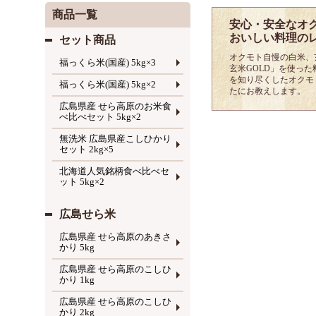
商品一覧
安心・安全なオ
おいしい料理の
セット商品
オクモト自慢の白米、
福っくら米(国産) 5kg×3
玄米GOLD」を使っ
を知り尽くしたオクモ
福っくら米(国産) 5kg×2
たにお教えします。
広島県産 せら高原のお米食
べ比べセット 5kg×2
無洗米 広島県産こしひかり
セット 2kg×5
北海道人気銘柄食べ比べセ
ット 5kg×2
広島せら米
広島県産 せら高原のあきさ
かり 5kg
広島県産 せら高原のこしひ
かり 1kg
広島県産 せら高原のこしひ
かり 2kg