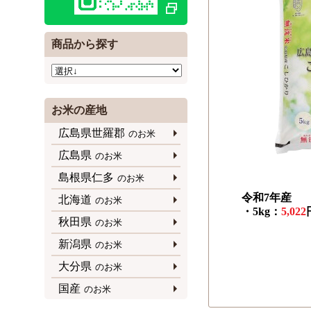
商品から探す
お米の産地
広島県世羅郡
のお米
広島県
のお米
島根県仁多
のお米
令和7年産
北海道
のお米
・5kg：
5,022
秋田県
のお米
新潟県
のお米
大分県
のお米
国産
のお米