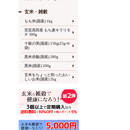
玄米・雑穀
もち米(国産) 1kg
安芸高田産 もち麦キラリモ
チ 300g
十穀の実(国産) 150g(25g×6
袋)
黒米赤飯(国産) 280g
黒米(国産) 200g
玄米をちょっと削ったおい
しいお米(国産) 2kg