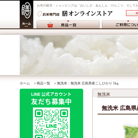
お米の販売・ショッピングは「おいしさ・あんしん・けんこう、そして
1
ホーム
＞
商品一覧
＞無洗米：無洗米 広島県産こしひかり 5kg
LINE 公式アカウント
無洗米
友だち募集中
無洗米 広島県